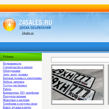
24sales.ru
Рубрики
Недвижимость
Строительство и ремонт
Оборудование
Авто, мото, техника
Бытовая техника и электроника
Мебель, интерьер
Услуги для бизнеса
Работа
Компьютеры, ПО, переферия
Продукты питания
Животные и растения
Телефония и средства связи
Книги, музыка и видео