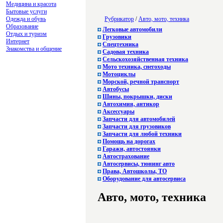
Медицина и красота
Бытовые услуги
Одежда и обувь
Рубрикатор
/
Авто, мото, техника
Образование
Легковые автомобили
Отдых и туризм
Грузовики
Интернет
Cпецтехника
Знакомства и общение
Садовая техника
Сельскохозяйственная техника
Мото техника, снегоходы
Мотоциклы
Морской, речной транспорт
Автобусы
Шины, покрышки, диски
Автохимия, антикор
Аксессуары
Запчасти для автомобилей
Запчасти для грузовиков
Запчасти для любой техники
Помощь на дорогах
Гаражи, автостоянки
Автострахование
Автосервисы, тюнинг авто
Права, Автошколы, ТО
Оборудование для автосервиса
Авто, мото, техника