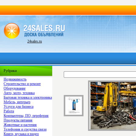
24sales.ru
Рубрики
Недвижимость
Строительство и ремонт
Оборудование
Авто, мото, техника
Бытовая техника и электроника
Мебель, интерьер
Услуги для бизнеса
Работа
Компьютеры, ПО, переферия
Продукты питания
Животные и растения
Телефония и средства связи
Книги, музыка и видео