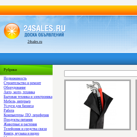
24sales.ru
Рубрики
Недвижимость
Строительство и ремонт
Оборудование
Авто, мото, техника
Бытовая техника и электроника
Мебель, интерьер
Услуги для бизнеса
Работа
Компьютеры, ПО, переферия
Продукты питания
Животные и растения
Телефония и средства связи
Книги, музыка и видео