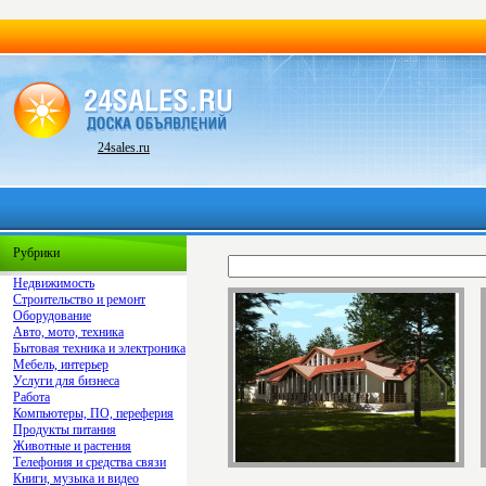
24sales.ru
Рубрики
Недвижимость
Строительство и ремонт
Оборудование
Авто, мото, техника
Бытовая техника и электроника
Мебель, интерьер
Услуги для бизнеса
Работа
Компьютеры, ПО, переферия
Продукты питания
Животные и растения
Телефония и средства связи
Книги, музыка и видео