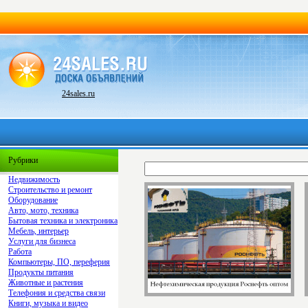
24sales.ru
Рубрики
Недвижимость
Строительство и ремонт
Оборудование
Авто, мото, техника
Бытовая техника и электроника
Мебель, интерьер
Услуги для бизнеса
Работа
Компьютеры, ПО, переферия
Продукты питания
Животные и растения
Телефония и средства связи
Книги, музыка и видео