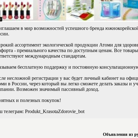
иглашаем в мир возможностей успешного бренда южнокорейско
сии.
окий ассортимент экологической продукции Атоми для здоровья
форта - премиального качества по доступным ценам. Все товар
ответствуют международным стандартам.
азываем бесплатную поддержку и постоянную консультационну
ле несложной регистрации у вас будет личный кабинет на офи
ми в России, через который вы легко сможете делать заказы и уч
мпании. Возможен значимый пассивный доход.
иятных и полезных покупок!
 телеграм: Produkt_KrasotaZdorovie_bot
Объявления из р