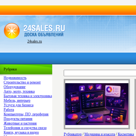
24sales.ru
Рубрики
Недвижимость
Строительство и ремонт
Оборудование
Авто, мото, техника
Бытовая техника и электроника
Мебель, интерьер
Услуги для бизнеса
Работа
Компьютеры, ПО, переферия
Продукты питания
Животные и растения
Телефония и средства связи
Книги, музыка и видео
Рубрикатор
/
Медицина и красота
/
Косметика