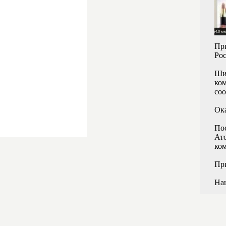
Пр
Рос
Шир
ком
со
Ок
Пос
Ато
ко
Пр
Наш