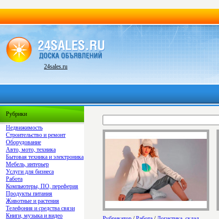
24sales.ru
Рубрики
Недвижимость
Строительство и ремонт
Оборудование
Авто, мото, техника
Бытовая техника и электроника
Мебель, интерьер
Услуги для бизнеса
Работа
Компьютеры, ПО, переферия
Продукты питания
Животные и растения
Телефония и средства связи
Книги, музыка и видео
Рубрикатор
/
Работа
/
Логистика, склад