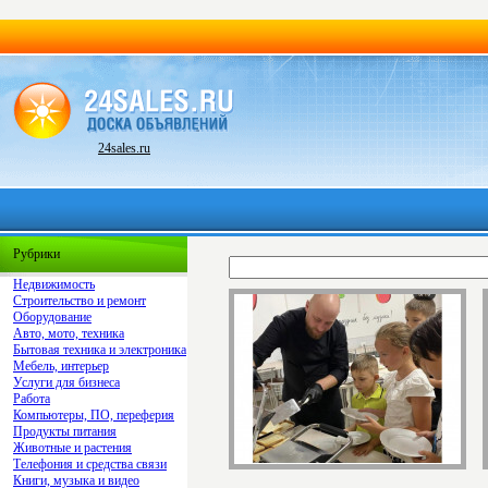
24sales.ru
Рубрики
Недвижимость
Строительство и ремонт
Оборудование
Авто, мото, техника
Бытовая техника и электроника
Мебель, интерьер
Услуги для бизнеса
Работа
Компьютеры, ПО, переферия
Продукты питания
Животные и растения
Телефония и средства связи
Книги, музыка и видео