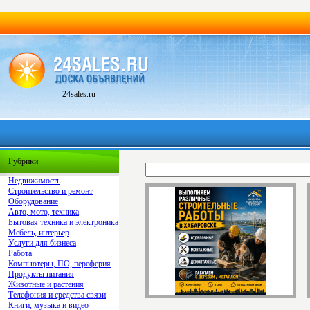
24sales.ru
Рубрики
Недвижимость
Строительство и ремонт
Оборудование
Авто, мото, техника
Бытовая техника и электроника
Мебель, интерьер
Услуги для бизнеса
Работа
Компьютеры, ПО, переферия
Продукты питания
Животные и растения
Телефония и средства связи
Книги, музыка и видео