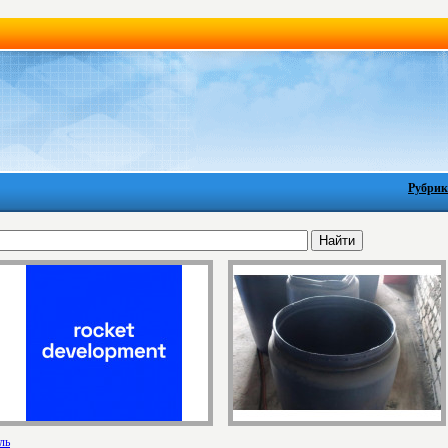
Рубрик
ль