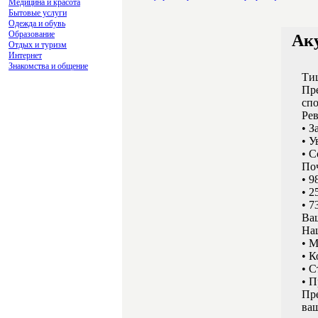
Медицина и красота
Бытовые услуги
Одежда и обувь
Образование
Аку
Отдых и туризм
Интернет
Знакомства и общение
Ти
Пр
сп
Ре
• 
• У
• С
Поч
• 9
• 2
• 
Ва
На
• М
• К
• 
• П
Пре
ва