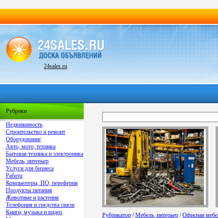
24sales.ru
Рубрики
Недвижимость
Строительство и ремонт
Оборудование
Авто, мото, техника
Бытовая техника и электроника
Мебель, интерьер
Услуги для бизнеса
Работа
Компьютеры, ПО, переферия
Продукты питания
Животные и растения
Телефония и средства связи
Книги, музыка и видео
Рубрикатор
/
Мебель, интерьер
/
Офисная мебе