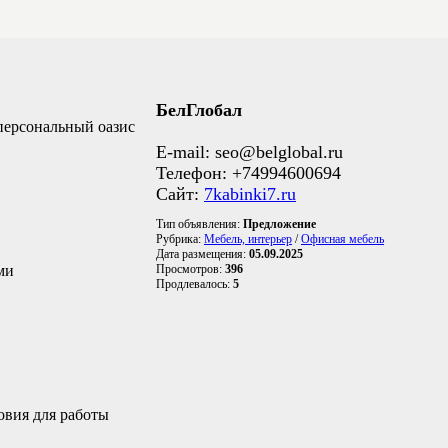
БелГлобал
персональный оазис
E-mail: seo@belglobal.ru
Телефон: +74994600694
Сайт:
7kabinki7.ru
Тип объявления:
Предложение
Рубрика:
Мебель, интерьер
/
Офисная мебель
Дата размещения:
05.09.2025
ми
Просмотров:
396
Продлевалось:
5
овия для работы