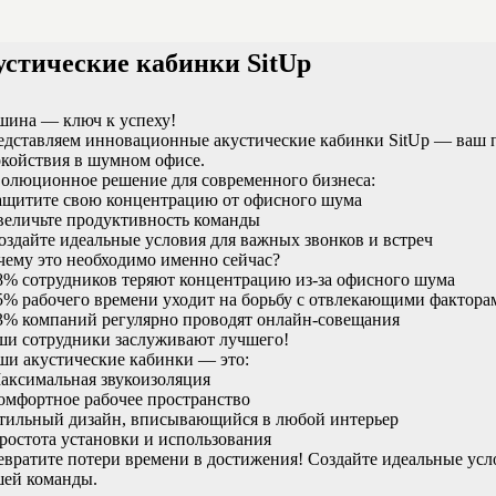
стические кабинки SitUp
шина — ключ к успеху!
едставляем инновационные акустические кабинки SitUp — ваш 
окойствия в шумном офисе.
волюционное решение для современного бизнеса:
Защитите свою концентрацию от офисного шума
величьте продуктивность команды
оздайте идеальные условия для важных звонков и встреч
ему это необходимо именно сейчас?
8% сотрудников теряют концентрацию из-за офисного шума
5% рабочего времени уходит на борьбу с отвлекающими фактора
73% компаний регулярно проводят онлайн-совещания
ши сотрудники заслуживают лучшего!
ши акустические кабинки — это:
аксимальная звукоизоляция
омфортное рабочее пространство
Стильный дизайн, вписывающийся в любой интерьер
ростота установки и использования
вратите потери времени в достижения! Создайте идеальные усл
шей команды.