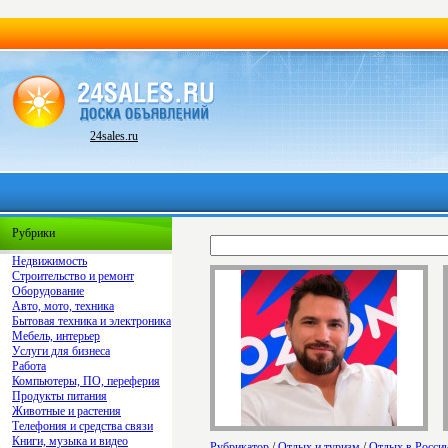
24sales.ru
Рубрики
Недвижимость
Строительство и ремонт
Оборудование
Авто, мото, техника
Бытовая техника и электроника
Мебель, интерьер
Услуги для бизнеса
Работа
Компьютеры, ПО, переферия
Продукты питания
Животные и растения
Телефония и средства связи
Книги, музыка и видео
Рубрикатор
/
Отдых и туризм
/
Отдых в Росси