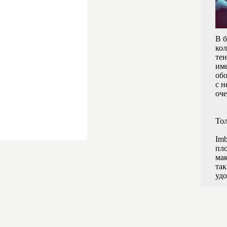
В б
кол
тен
име
обо
с 
оче
Тол
Imb
пло
мак
та
удо