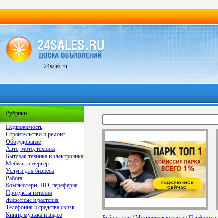
24sales.ru
Рубрики
Недвижимость
Строительство и ремонт
Оборудование
Авто, мото, техника
Бытовая техника и электроника
Мебель, интерьер
Услуги для бизнеса
Работа
Компьютеры, ПО, переферия
Продукты питания
Животные и растения
Телефония и средства связи
Книги, музыка и видео
Рубрикатор
/
Медицина и красота
/
Парфюмер