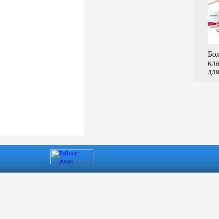
Бо
кла
дл