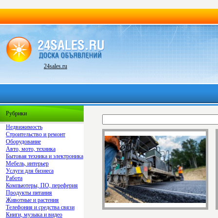
24sales.ru
Рубрики
Недвижимость
Строительство и ремонт
Оборудование
Авто, мото, техника
Бытовая техника и электроника
Мебель, интерьер
Услуги для бизнеса
Работа
Компьютеры, ПО, переферия
Продукты питания
Животные и растения
Телефония и средства связи
Книги, музыка и видео