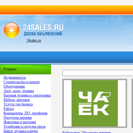
24sales.ru
Рубрики
Недвижимость
Строительство и ремонт
Оборудование
Авто, мото, техника
Бытовая техника и электроника
Мебель, интерьер
Услуги для бизнеса
Работа
Компьютеры, ПО, переферия
Продукты питания
Животные и растения
Телефония и средства связи
Книги, музыка и видео
Рубрикатор
/
Продукты питания