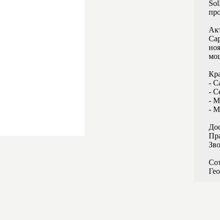
So
пр
Ак
Сар
ноя
мощ
Кра
- С
- С
- 
- М
Дос
Пра
Зво
Сот
Гео