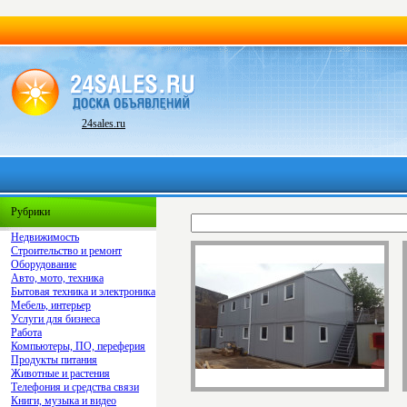
24sales.ru
Рубрики
Недвижимость
Строительство и ремонт
Оборудование
Авто, мото, техника
Бытовая техника и электроника
Мебель, интерьер
Услуги для бизнеса
Работа
Компьютеры, ПО, переферия
Продукты питания
Животные и растения
Телефония и средства связи
Книги, музыка и видео