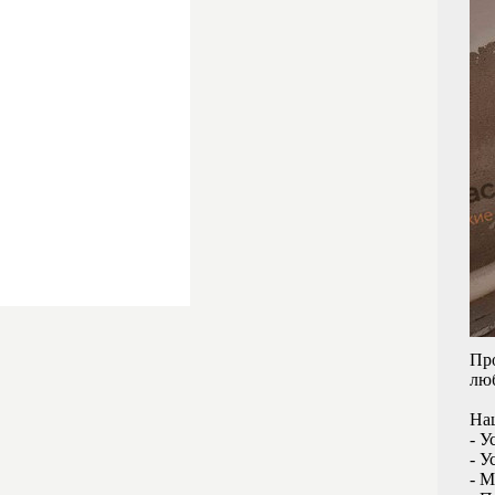
Пр
люб
На
- У
- У
- М