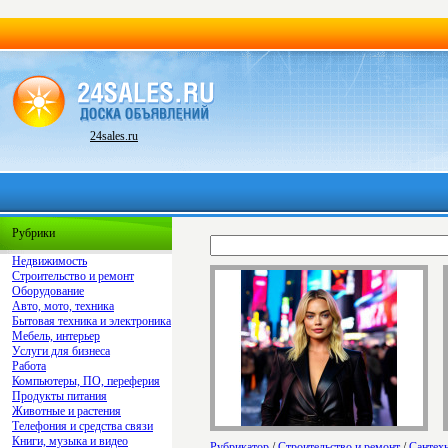
24sales.ru
Рубрики
Недвижимость
Строительство и ремонт
Оборудование
Авто, мото, техника
Бытовая техника и электроника
Мебель, интерьер
Услуги для бизнеса
Работа
Компьютеры, ПО, переферия
Продукты питания
Животные и растения
Телефония и средства связи
Книги, музыка и видео
Рубрикатор
/
Строительство и ремонт
/
Сантех