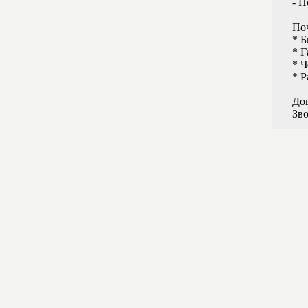
- 
По
* Б
* Г
* Ч
* Р
Дов
Зво