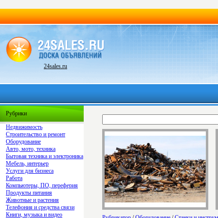
24sales.ru
Рубрики
Недвижимость
Строительство и ремонт
Оборудование
Авто, мото, техника
Бытовая техника и электроника
Мебель, интерьер
Услуги для бизнеса
Работа
Компьютеры, ПО, переферия
Продукты питания
Животные и растения
Телефония и средства связи
Книги, музыка и видео
Рубрикатор
/
Оборудование
/
Станки и инстру