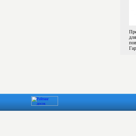
Пр
для
по
Гар