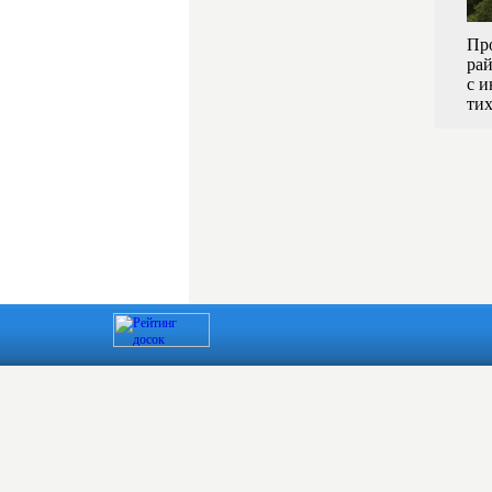
Пр
рай
с и
тих