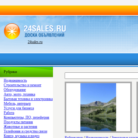
24sales.ru
Рубрики
Недвижимость
Строительство и ремонт
Оборудование
Авто, мото, техника
Бытовая техника и электроника
Мебель, интерьер
Услуги для бизнеса
Работа
Компьютеры, ПО, переферия
Продукты питания
Животные и растения
Телефония и средства связи
Книги, музыка и видео
Рубрикатор
/
Недвижимость
/
Земельные участ