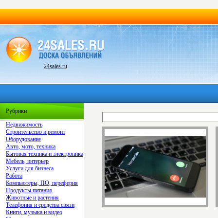
24sales.ru
Рубрики
Недвижимость
Строительство и ремонт
Оборудование
Авто, мото, техника
Бытовая техника и электроника
Мебель, интерьер
Услуги для бизнеса
Работа
Компьютеры, ПО, переферия
Продукты питания
Животные и растения
Телефония и средства связи
Книги, музыка и видео