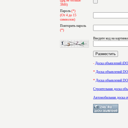
(jpg не больше
3Мб)
Пароль
(*)
(От 4 до 15
символов)
Повторить пароль
(*)
Введите код на картинк
-
Доска объявлений i
*
Доска объявлений 
*
Доска объявлений 
Строительная доска об
Автомобильная доска о