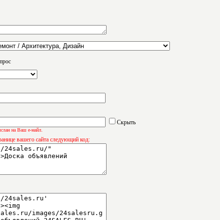
прос
Скрыть
слан на Ваш е-майл.
ранице вашего сайта следующий код: