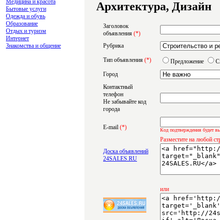
Медицина и красота
Архитектура, Дизайн
Бытовые услуги
Одежда и обувь
Образование
Заголовок
Отдых и туризм
объявления
(*)
Интернет
Знакомства и общение
Рубрика
Тип объявления
(*)
Предложение
С
Город
Контактный
телефон
Не забывайте код
города
E-mail
(*)
Код подтверждения будет вы
Разместите на любой ст
Доска объявлений
24SALES.RU
или