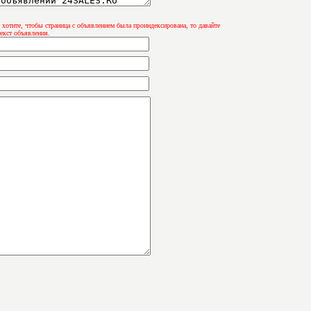
 хотите, чтобы страница с объявлением была проиндексирована, то давайте
екст объявления.