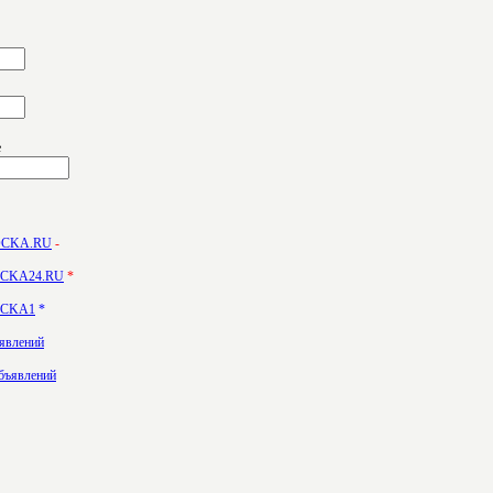
е
DOCKA.RU
-
DOCKA24.RU
*
DOCKA1
*
ъявлений
бъявлений