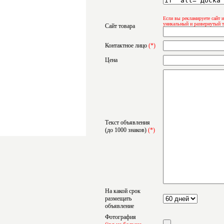
Если вы рекламируете сайт и
уникальный и развернутый т
Сайт товара
Контактное лицо
(*)
Цена
Текст объявления
(до 1000 знаков)
(*)
На какой срок
размещать
объявление
Фотография