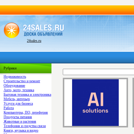
24sales.ru
Рубрики
Недвижимость
Строительство и ремонт
Оборудование
Авто, мото, техника
Бытовая техника и электроника
Мебель, интерьер
Услуги для бизнеса
Работа
Компьютеры, ПО, переферия
Продукты питания
Животные и растения
Телефония и средства связи
Книги, музыка и видео