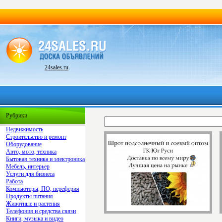
24sales.ru
Рубрики
Недвижимость
Строительство и ремонт
Оборудование
Авто, мото, техника
Бытовая техника и электроника
Мебель, интерьер
Услуги для бизнеса
Работа
Компьютеры, ПО, переферия
Продукты питания
Животные и растения
Телефония и средства связи
Книги, музыка и видео