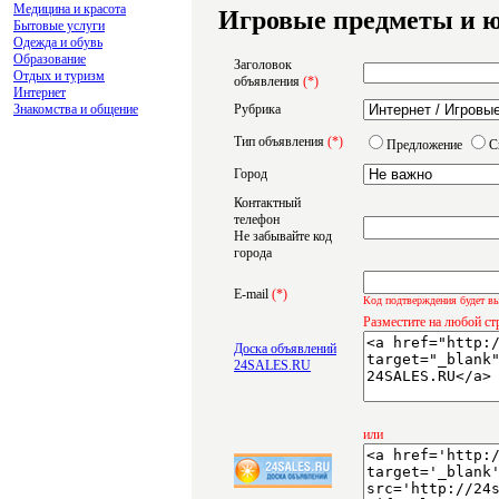
Медицина и красота
Игровые предметы и 
Бытовые услуги
Одежда и обувь
Образование
Заголовок
Отдых и туризм
объявления
(*)
Интернет
Знакомства и общение
Рубрика
Тип объявления
(*)
Предложение
С
Город
Контактный
телефон
Не забывайте код
города
E-mail
(*)
Код подтверждения будет вы
Разместите на любой ст
Доска объявлений
24SALES.RU
или