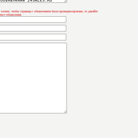
 хотите, чтобы страница с объявлением была проиндексирована, то давайте
екст объявления.