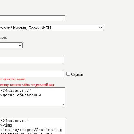
прос
Скрыть
слан на Ваш е-майл.
ранице вашего сайта следующий код: