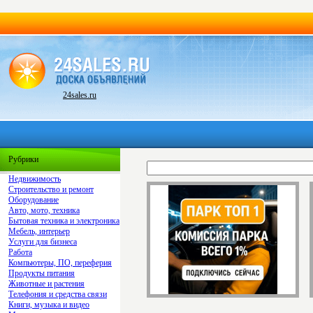
24sales.ru
Рубрики
Недвижимость
Строительство и ремонт
Оборудование
Авто, мото, техника
Бытовая техника и электроника
Мебель, интерьер
Услуги для бизнеса
Работа
Компьютеры, ПО, переферия
Продукты питания
Животные и растения
Телефония и средства связи
Книги, музыка и видео