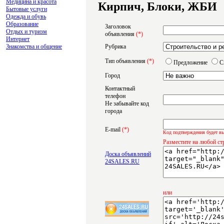
Медицина и красота
Кирпич, Блоки, ЖБИ
Бытовые услуги
Одежда и обувь
Образование
Заголовок
Отдых и туризм
объявления
(*)
Интернет
Знакомства и общение
Рубрика
Тип объявления
(*)
Предложение
С
Город
Контактный
телефон
Не забывайте код
города
E-mail
(*)
Код подтверждения будет вы
Разместите на любой ст
Доска объявлений
24SALES.RU
или