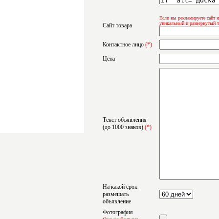
Если вы рекламируете сайт и
уникальный и развернутый т
Сайт товара
Контактное лицо
(*)
Цена
Текст объявления
(до 1000 знаков)
(*)
На какой срок
размещать
объявление
Фотография