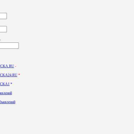
е
DOCKA.RU
-
DOCKA24.RU
*
DOCKA1
*
ъявлений
бъявлений