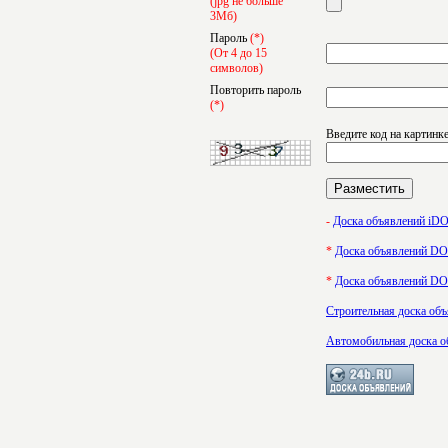
(jpg не больше
3Мб)
Пароль
(*)
(От 4 до 15
символов)
Повторить пароль
(*)
Введите код на картинк
-
Доска объявлений i
*
Доска объявлений 
*
Доска объявлений 
Строительная доска об
Автомобильная доска о