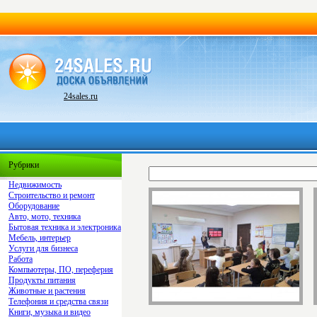
24sales.ru
Рубрики
Недвижимость
Строительство и ремонт
Оборудование
Авто, мото, техника
Бытовая техника и электроника
Мебель, интерьер
Услуги для бизнеса
Работа
Компьютеры, ПО, переферия
Продукты питания
Животные и растения
Телефония и средства связи
Книги, музыка и видео