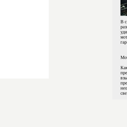
В с
раз
уди
мот
гар
Мо
Ка
пр
вз
пр
нео
све