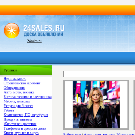
24sales.ru
Рубрики
Недвижимость
Строительство и ремонт
Оборудование
Авто, мото, техника
Бытовая техника и электроника
Мебель, интерьер
Услуги для бизнеса
Работа
Компьютеры, ПО, переферия
Продукты питания
Животные и растения
Телефония и средства связи
Книги, музыка и видео
Рубрикатор
/
Авто, мото, техника
/
Мотоцикл