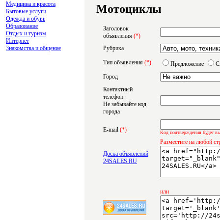
Медицина и красота
Мотоциклы
Бытовые услуги
Одежда и обувь
Образование
Заголовок
Отдых и туризм
объявления
(*)
Интернет
Знакомства и общение
Рубрика
Тип объявления
(*)
Предложение
С
Город
Контактный
телефон
Не забывайте код
города
E-mail
(*)
Код подтверждения будет вы
Разместите на любой ст
Доска объявлений
24SALES.RU
или