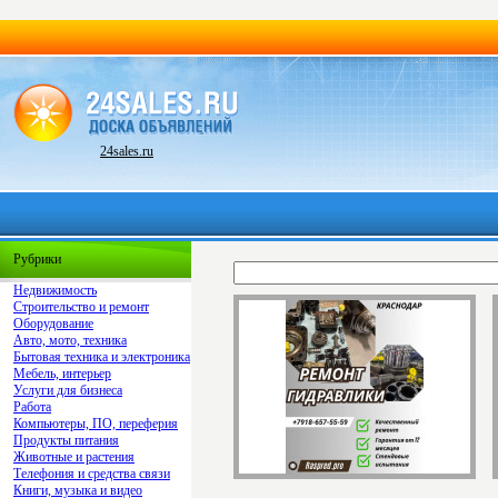
24sales.ru
Рубрики
Недвижимость
Строительство и ремонт
Оборудование
Авто, мото, техника
Бытовая техника и электроника
Мебель, интерьер
Услуги для бизнеса
Работа
Компьютеры, ПО, переферия
Продукты питания
Животные и растения
Телефония и средства связи
Книги, музыка и видео