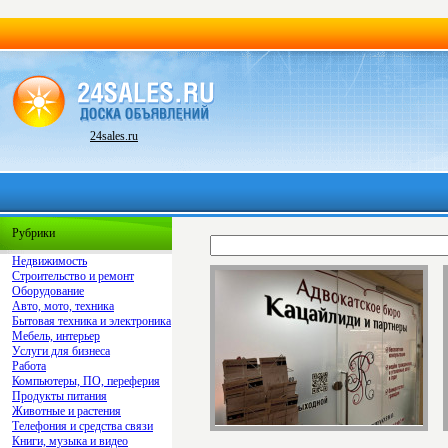
24sales.ru
Рубрики
Недвижимость
Строительство и ремонт
Оборудование
Авто, мото, техника
Бытовая техника и электроника
Мебель, интерьер
Услуги для бизнеса
Работа
Компьютеры, ПО, переферия
Продукты питания
Животные и растения
Телефония и средства связи
Книги, музыка и видео