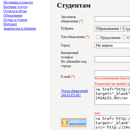
Медицина и красота
Студентам
Бытовые услуги
Одежда и обувь
Образование
Заголовок
Отдых и туризм
объявления
(*)
Интернет
Знакомства и общение
Рубрика
Тип объявления
(*)
Предложение
С
Город
Контактный
телефон
Не забывайте код
города
E-mail
(*)
Код подтверждения будет вы
Разместите на любой ст
Доска объявлений
24SALES.RU
или