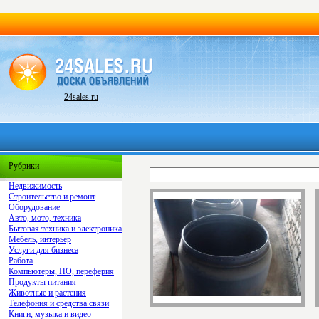
24sales.ru
Рубрики
Недвижимость
Строительство и ремонт
Оборудование
Авто, мото, техника
Бытовая техника и электроника
Мебель, интерьер
Услуги для бизнеса
Работа
Компьютеры, ПО, переферия
Продукты питания
Животные и растения
Телефония и средства связи
Книги, музыка и видео