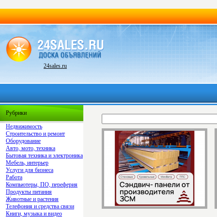
24sales.ru
Рубрики
Недвижимость
Строительство и ремонт
Оборудование
Авто, мото, техника
Бытовая техника и электроника
Мебель, интерьер
Услуги для бизнеса
Работа
Компьютеры, ПО, переферия
Продукты питания
Животные и растения
Телефония и средства связи
Книги, музыка и видео