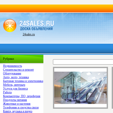
24sales.ru
Рубрики
Недвижимость
Строительство и ремонт
Оборудование
Авто, мото, техника
Бытовая техника и электроника
Мебель, интерьер
Услуги для бизнеса
Работа
Компьютеры, ПО, переферия
Продукты питания
Животные и растения
Телефония и средства связи
Книги, музыка и видео