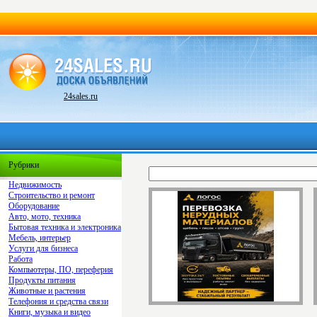
24sales.ru
Рубрики
Недвижимость
Строительство и ремонт
Оборудование
Авто, мото, техника
Бытовая техника и электроника
Мебель, интерьер
Услуги для бизнеса
Работа
Компьютеры, ПО, переферия
Продукты питания
Животные и растения
Телефония и средства связи
Книги, музыка и видео