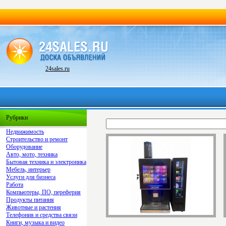
24sales.ru
Рубрики
Недвижимость
Строительство и ремонт
Оборудование
Авто, мото, техника
Бытовая техника и электроника
Мебель, интерьер
Услуги для бизнеса
Работа
Компьютеры, ПО, переферия
Продукты питания
Животные и растения
Телефония и средства связи
Книги, музыка и видео